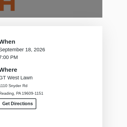
When
September 18, 2026
7:00 PM
Where
GT West Lawn
1110 Snyder Rd
Reading, PA 19609-1151
Get Directions